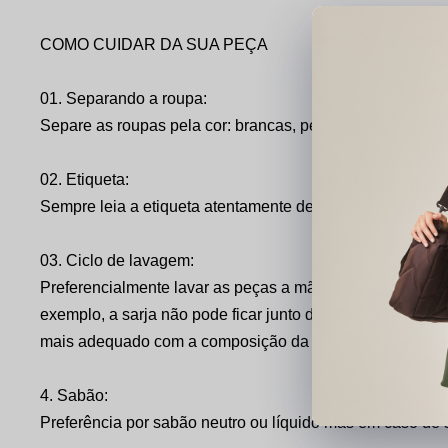
COMO CUIDAR DA SUA PEÇA
01. Separando a roupa:
Separe as roupas pela cor: brancas, peças claras, peças 
02. Etiqueta:
Sempre leia a etiqueta atentamente de cada roupa e siga 
03. Ciclo de lavagem:
Preferencialmente lavar as peças a mão mas se optar pe
exemplo, a sarja não pode ficar junto de outros tecidos 
mais adequado com a composição da peça. E no final, nã
4. Sabão:
Preferência por sabão neutro ou líquido mas em caso de