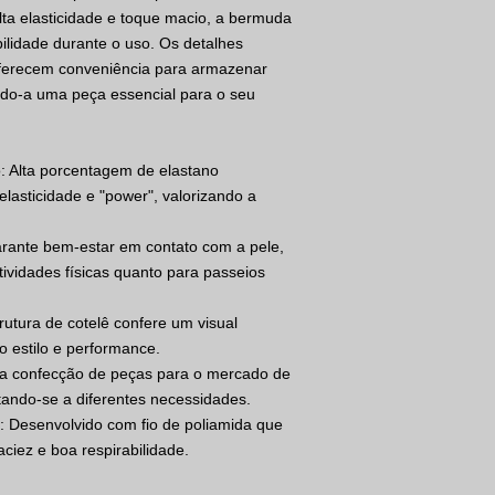
lta elasticidade e toque macio, a bermuda
bilidade durante o uso. Os detalhes
oferecem conveniência para armazenar
ndo-a uma peça essencial para o seu
o: Alta porcentagem de elastano
elasticidade e "power", valorizando a
arante bem-estar em contato com a pele,
ividades físicas quanto para passeios
strutura de cotelê confere um visual
o estilo e performance.
ara confecção de peças para o mercado de
ptando-se a diferentes necessidades.
: Desenvolvido com fio de poliamida que
aciez e boa respirabilidade.