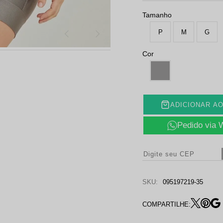
Tamanho
P
M
G
Cor
ADICIONAR A
Pedido via
SKU:
095197219-35
COMPARTILHE: