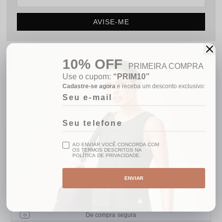
AVISE-ME
SKU:
115206612-53
10% OFF
PRIMEIRA COMPRA
Use o cupom:
“PRIM10”
COMPARTILHE:
Cadastre-se agora
e receba um desconto exclusivo:
GANHE 10% OFF
Na primeira compra
AO ENVIAR VOCÊ CONCORDA COM
FRETE GRÁTIS BRASIL
OS TERMOS DESCRITOS NA
POLÍTICA DE PRIVACIDADE.
Acima de R$499,00
5% OFF
ENVIAR
No pix
AMBIENTE
De compra segura