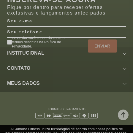
Fique por dentro para receber ofertas
exclusivas e lançamentos antecipados
Seu e-mail
Seu telefone
Ao enviar você concorda com os
termos descritos na Política de
ENVIAR
Privacidade.
INSTITUCIONAL
CONTATO
MEUS DADOS
FORMAS DE PAGAMENTO
SITE SEGURO
A Gamane Fitness utiliza tecnologias de acordo com nossa política de