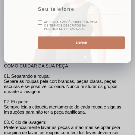
PARCELAMENTO
Em até 10x sem juros
AO ENVIAR VOCÊ CONCORDA COM
OS TERMOS DESCRITOS NA
POLÍTICA DE PRIVACIDADE.
Detalhes
ENVIAR
Cor: Vinho;
90% poliamida 10% elastano;
COMO CUIDAR DA SUA PEÇA
01. Separando a roupa:
Separe as roupas pela cor: brancas, peças claras, peças
escuras e se possível colorida. Nunca misturar os grupos
durante a lavagem.
02. Etiqueta:
Sempre leia a etiqueta atentamente de cada roupa e siga as
instruções para não ter a peça danificada.
03. Ciclo de lavagem:
Preferencialmente lavar as peças a mão mas se optar pela
maquina de lavar, as roupas com tecidos leves devem ser