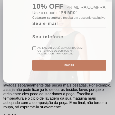
Detalhes
10% OFF
PRIMEIRA COMPRA
Cor: Azul Claro
Use o cupom:
“PRIM10”
92% poliamida 8% elastano;
Cadastre-se agora
e receba um desconto exclusivo:
COMO CUIDAR DA SUA PEÇA
01. Separando a roupa:
Separe as roupas pela cor: brancas, peças claras, peças
escuras e se possível colorida. Nunca misturar os grupos
durante a lavagem.
AO ENVIAR VOCÊ CONCORDA COM
OS TERMOS DESCRITOS NA
POLÍTICA DE PRIVACIDADE.
02. Etiqueta:
Sempre leia a etiqueta atentamente de cada roupa e siga as
instruções para não ter a peça danificada.
ENVIAR
03. Ciclo de lavagem:
Preferencialmente lavar as peças a mão mas se optar pela
maquina de lavar, as roupas com tecidos leves devem ser
lavadas separadamente das peças mais pesadas. Por exemplo,
a sarja não pode ficar junto de outros tecidos leves porque o
atrito entre eles pode causar danos à peça. Escolha a
temperatura e o ciclo de lavagem da sua máquina mais
adequado com a composição da peça. E no final, não torcer a
roupa, só espremê-la suavemente.