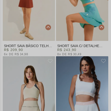
SHORT SAIA BÁSICO TELHA |
SHORT SAIA C/ DETALHE
OFF FORM
R$ 209,90
VERDE JADE | OFF FORM
R$ 243,90
6x
R$ 34,98
8x
R$ 30,49