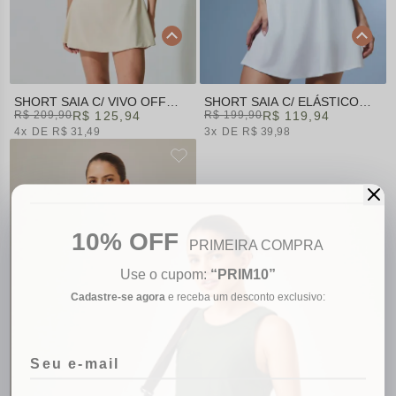
SHORT SAIA C/ VIVO OFF
SHORT SAIA C/ ELÁSTICO
WHITE | GAMANE IN PARIS
R$ 209,90
R$ 125,94
BRANCO | KINECTICS
R$ 199,90
R$ 119,94
4x
R$ 31,49
3x
R$ 39,98
10% OFF
PRIMEIRA COMPRA
Use o cupom:
“PRIM10”
Cadastre-se agora
e receba um desconto exclusivo: