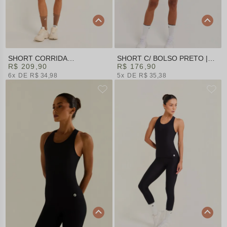
SHORT CORRIDA
SHORT C/ BOLSO PRETO |
ESTAMPADO | SUMMER HEAT
R$ 209,90
SUMMER HEAT
R$ 176,90
6x
R$ 34,98
5x
R$ 35,38