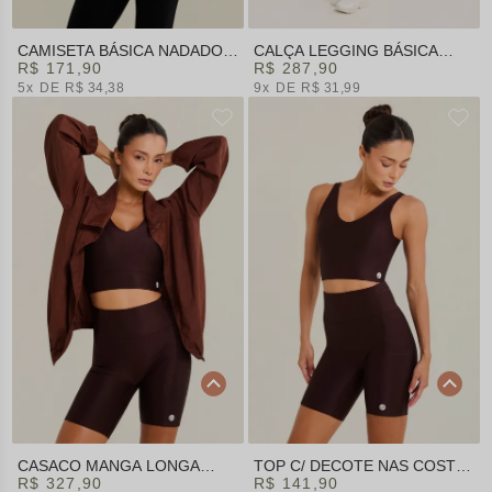
CAMISETA BÁSICA NADADOR
CALÇA LEGGING BÁSICA
PRETA | SUMMER HEAT
R$ 171,90
PRETA | SUMMER HEAT
R$ 287,90
5x
R$ 34,38
9x
R$ 31,99
CASACO MANGA LONGA
TOP C/ DECOTE NAS COSTAS
TACTEL MARROM | SUMMER
R$ 327,90
VINHO | SUMMER HEAT
R$ 141,90