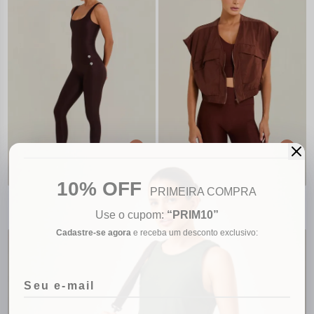
10% OFF
PRIMEIRA COMPRA
CALÇA LEGGING C/ BOLSO
COLETE CROPPED TACTEL
VINHO | SUMMER HEAT
R$ 299,90
C/ DETALHE MARROM |
R$ 272,90
Use o cupom:
“PRIM10”
SUMMER HEAT
9x
R$ 33,32
9x
R$ 30,32
Cadastre-se agora
e receba um desconto exclusivo: