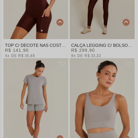
TOP C/ DECOTE NAS COSTAS
CALÇA LEGGING C/ BOLSO
MARROM | SUMMER HEAT
R$ 141,90
MARROM | SUMMER HEAT
R$ 299,90
4x
R$ 35,48
9x
R$ 33,32