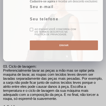
Detalhes
Cadastre-se agora
e receba um desconto exclusivo:
Cor: Grafite
85% poliamida 15% elastano;
COMO CUIDAR DA SUA PEÇA
AO ENVIAR VOCÊ CONCORDA COM
01. Separando a roupa:
OS TERMOS DESCRITOS NA
Separe as roupas pela cor: brancas, peças claras, peças
POLÍTICA DE PRIVACIDADE.
escuras e se possível colorida. Nunca misturar os grupos
durante a lavagem.
ENVIAR
02. Etiqueta:
Sempre leia a etiqueta atentamente de cada roupa e siga as
instruções para não ter a peça danificada.
03. Ciclo de lavagem:
Preferencialmente lavar as peças a mão mas se optar pela
maquina de lavar, as roupas com tecidos leves devem ser
lavadas separadamente das peças mais pesadas. Por exemplo,
a sarja não pode ficar junto de outros tecidos leves porque o
atrito entre eles pode causar danos à peça. Escolha a
temperatura e o ciclo de lavagem da sua máquina mais
adequado com a composição da peça. E no final, não torcer a
roupa, só espremê-la suavemente.