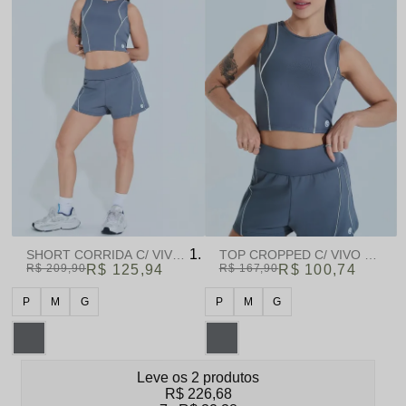
TOP CROPPED C/ VIVO GRA
SHORT CORRIDA C/ VIVO GRAFITE | GAMANE & SKINBOX
R$ 209,90
R$ 125,94
R$ 167,90
R$ 100,74
P
M
G
P
M
G
Leve os 2 produtos
R$ 226,68