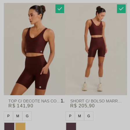
TOP C/ DECOTE NAS COSTAS MARROM | SUMMER HEAT
SHORT C/ BOLSO MARROM |
R$ 141,90
R$ 205,90
P
M
G
P
M
G