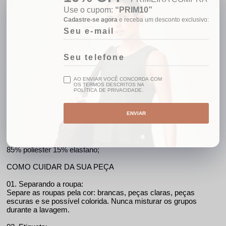
Acima de R$499,00
Use o cupom:
“PRIM10”
5% OFF
Cadastre-se agora
e receba um desconto exclusivo:
No pix
AMBIENTE
De compra segura
PARCELAMENTO
AO ENVIAR VOCÊ CONCORDA COM
Em até 10x sem juros
OS TERMOS DESCRITOS NA
POLÍTICA DE PRIVACIDADE.
ENVIAR
Detalhes
Cor: Marrom
85% poliester 15% elastano;
COMO CUIDAR DA SUA PEÇA
01. Separando a roupa:
Separe as roupas pela cor: brancas, peças claras, peças
escuras e se possível colorida. Nunca misturar os grupos
durante a lavagem.