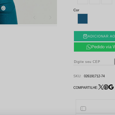
Cor
ADICIONAR A
Pedido via
SKU:
026191712-74
COMPARTILHE: