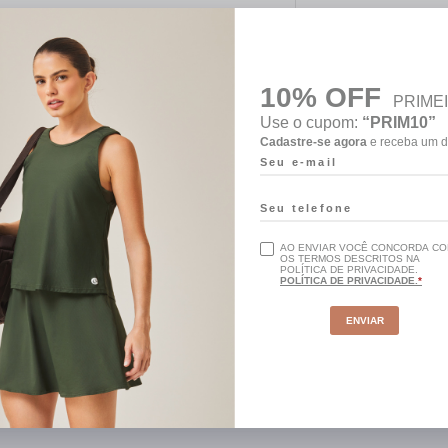
10% OFF
PRIME
Use o cupom:
“PRIM10”
Cadastre-se agora
e receba um d
AO ENVIAR VOCÊ CONCORDA C
OS TERMOS DESCRITOS NA
POLÍTICA DE PRIVACIDADE.
POLÍTICA DE PRIVACIDADE.
ENVIAR