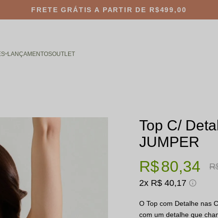
FRETE GRÁTIS
A PARTIR DE R$499,00
ES
LANÇAMENTOS
OUTLET
Top C/ Deta
JUMPER
R$ 80,34
R$
2x
R$ 40,17
O Top com Detalhe nas C
com um detalhe que chama