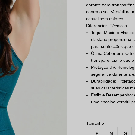
garante zero transparênci
contra o sol. Versátil na 
casual sem esforço.
Diferenciais Técnicos:
Toque Macio e Elastic
elastano proporciona c
para confecções que ex
Ótima Cobertura: O te
transparência, o que é
Proteção UV: Homolog
segurança durante a ex
Durabilidade: Projetad
suas características 
Estilo e Desempenho: A
uma escolha versátil p
Tamanho
P
M
G