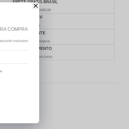
FRETE GRÁTIS BRASIL
Acima de R$499,00
5% OFF
No pix
IRA COMPRA
AMBIENTE
esconto exclusivo:
De compra segura
PARCELAMENTO
Em até 10x sem juros
OM