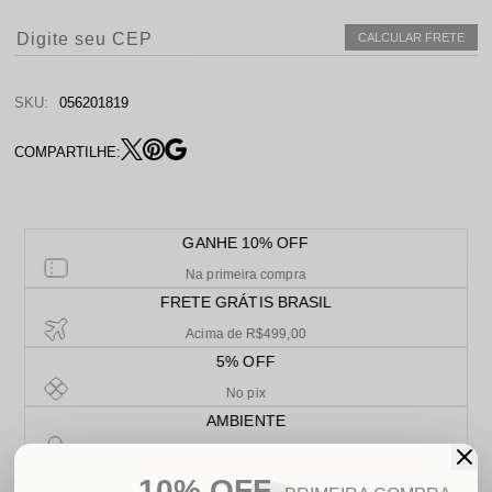
CALCULAR FRETE
SKU:
056201819
COMPARTILHE:
GANHE 10% OFF
Na primeira compra
FRETE GRÁTIS BRASIL
Acima de R$499,00
5% OFF
No pix
AMBIENTE
De compra segura
PARCELAMENTO
10% OFF