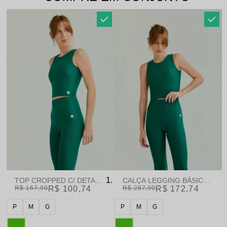
TOP CROPPED C/ DETALHE VERDE | FLEXION
CALÇA LEGGING BÁSICA VERD
R$ 167,90
R$ 100,74
R$ 287,90
R$ 172,74
P
M
G
P
M
G