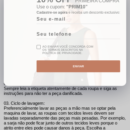
PRIMEIRA COMPRA
Em até 10x sem juros
Use o cupom:
“PRIM10”
Cadastre-se agora
e receba um desconto exclusivo:
Detalhes
Cor: Verde
AO ENVIAR VOCÊ CONCORDA COM
COMO CUIDAR DA SUA PEÇA:
OS TERMOS DESCRITOS NA
POLÍTICA DE PRIVACIDADE.
01. Separando a roupa:
Separe as roupas pela cor: brancas, peças claras, peças
ENVIAR
escuras e se possível colorida. Nunca misturar os grupos
durante a lavagem.
02. Etiqueta:
Sempre leia a etiqueta atentamente de cada roupa e siga as
instruções para não ter a peça danificada.
03. Ciclo de lavagem:
Preferencialmente lavar as peças a mão mas se optar pela
maquina de lavar, as roupas com tecidos leves devem ser
lavadas separadamente das peças mais pesadas. Por exemplo,
a sarja não pode ficar junto de outros tecidos leves porque o
atrito entre eles pode causar danos à peça. Escolha a