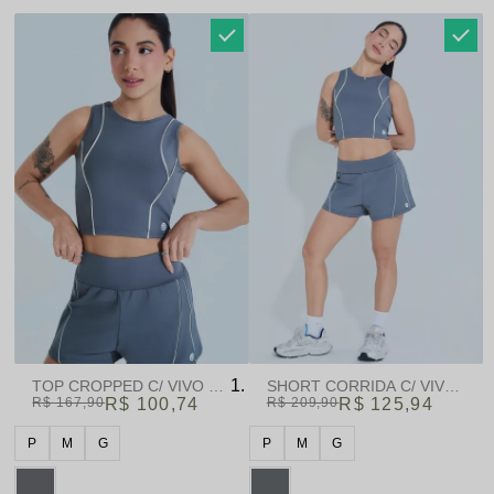
TOP CROPPED C/ VIVO GRAFITE | GAMANE & SKINBOX
R$ 167,90
R$ 100,74
R$ 209,90
R$ 125,94
P
M
G
P
M
G