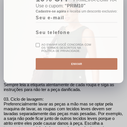
Use o cupom:
“PRIM10”
Cadastre-se agora
e receba um desconto exclusivo:
Detalhes
Cor: Grafite;
85% poliamida 15% elastano;
AO ENVIAR VOCÊ CONCORDA COM
COMO CUIDAR DA SUA PEÇA
OS TERMOS DESCRITOS NA
POLÍTICA DE PRIVACIDADE.
01. Separando a roupa:
Separe as roupas pela cor: brancas, peças claras, peças
ENVIAR
escuras e se possível colorida. Nunca misturar os grupos
durante a lavagem.
02. Etiqueta:
Sempre leia a etiqueta atentamente de cada roupa e siga as
instruções para não ter a peça danificada.
03. Ciclo de lavagem:
Preferencialmente lavar as peças a mão mas se optar pela
maquina de lavar, as roupas com tecidos leves devem ser
lavadas separadamente das peças mais pesadas. Por exemplo,
a sarja não pode ficar junto de outros tecidos leves porque o
atrito entre eles pode causar danos à peça. Escolha a