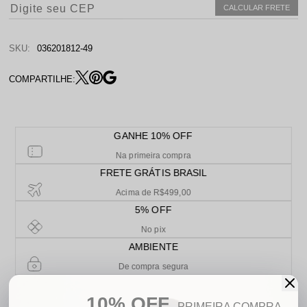
CALCULAR FRETE
SKU:
036201812-49
COMPARTILHE:
GANHE 10% OFF
Na primeira compra
FRETE GRÁTIS BRASIL
Acima de R$499,00
5% OFF
No pix
AMBIENTE
De compra segura
PARCELAMENTO
10% OFF
Em até 10x sem juros
PRIMEIRA COMPRA