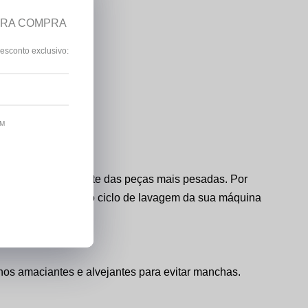
IRA COMPRA
esconto exclusivo:
te a lavagem.
OM
lavadas separadamente das peças mais pesadas. Por
lha a temperatura e o ciclo de lavagem da sua máquina
nos amaciantes e alvejantes para evitar manchas.