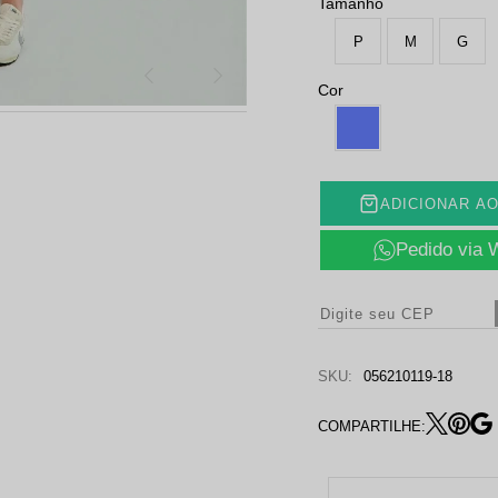
Tamanho
P
M
G
Cor
ADICIONAR A
Pedido via
SKU:
056210119-18
COMPARTILHE: