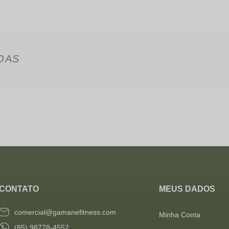
OAS
CONTATO
MEUS DADOS
comercial@gamanefitness.com
Minha Conta
(85) 98778-4552