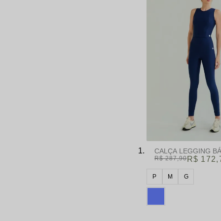
CALÇA LEGGING BÁ
R$ 287,90
R$ 172,
P
M
G