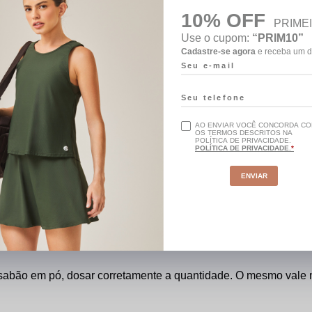
10% OFF
PRIME
Use o cupom:
“PRIM10”
Cadastre-se agora
e receba um d
escuras e se possível colorida. Nunca misturar os grupos duran
as instruções para não ter a peça danificada.
AO ENVIAR VOCÊ CONCORDA C
OS TERMOS DESCRITOS NA
POLÍTICA DE PRIVACIDADE.
POLÍTICA DE PRIVACIDADE.
ENVIAR
la maquina de lavar, as roupas com tecidos leves devem ser 
leves porque o atrito entre eles pode causar danos à peça. Esco
o torcer a roupa, só espremê-la suavemente.
 sabão em pó, dosar corretamente a quantidade. O mesmo vale 