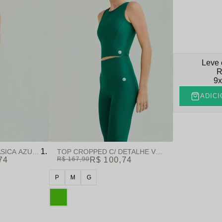
Leve 
R
9
ADICI
SICA AZUL | FLEXION
TOP CROPPED C/ DETALHE VERDE | FLEXION
74
R$ 167,90
R$ 100,74
P
M
G