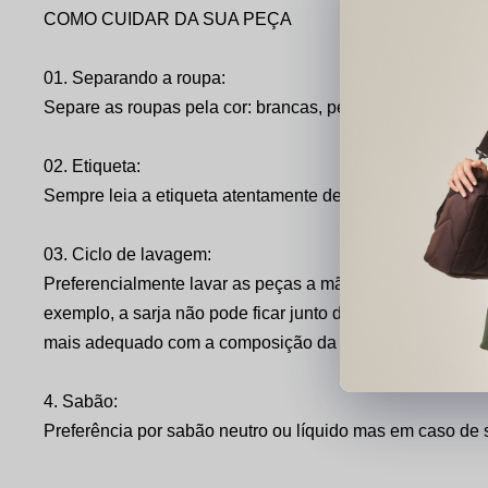
COMO CUIDAR DA SUA PEÇA
01. Separando a roupa:
Separe as roupas pela cor: brancas, peças claras, peças 
02. Etiqueta:
Sempre leia a etiqueta atentamente de cada roupa e siga 
03. Ciclo de lavagem:
Preferencialmente lavar as peças a mão mas se optar pe
exemplo, a sarja não pode ficar junto de outros tecidos 
mais adequado com a composição da peça. E no final, nã
4. Sabão:
Preferência por sabão neutro ou líquido mas em caso de