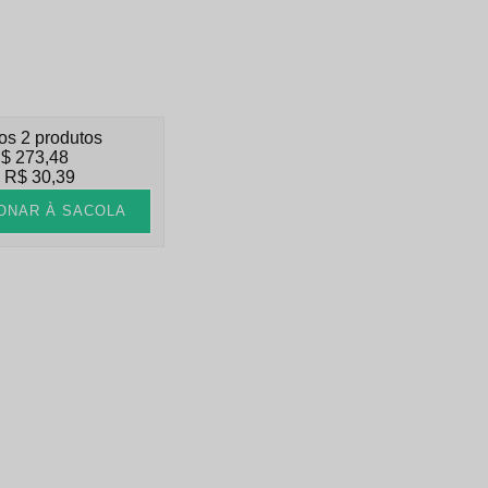
os 2 produtos
$ 273,48
x
R$ 30,39
ONAR À SACOLA