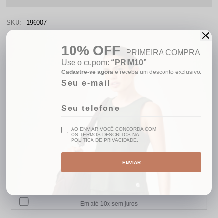
SKU:
196007
COMPARTILHE:
10% OFF
PRIMEIRA COMPRA
Use o cupom:
“PRIM10”
Cadastre-se agora
e receba um desconto exclusivo:
GANHE 10% OFF
Na primeira compra
FRETE GRÁTIS BRASIL
Acima de R$499,00
AO ENVIAR VOCÊ CONCORDA COM
OS TERMOS DESCRITOS NA
5% OFF
POLÍTICA DE PRIVACIDADE.
No pix
AMBIENTE
ENVIAR
De compra segura
PARCELAMENTO
Em até 10x sem juros