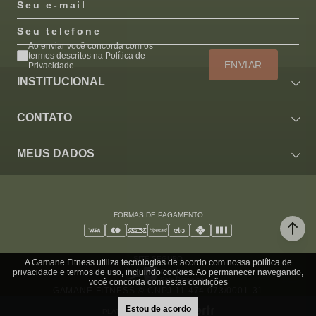
Seu e-mail
Seu telefone
Ao enviar você concorda com os
termos descritos na Política de
ENVIAR
Privacidade.
INSTITUCIONAL
CONTATO
MEUS DADOS
FORMAS DE PAGAMENTO
SITE SEGURO
A Gamane Fitness utiliza tecnologias de acordo com nossa política de
privacidade e termos de uso, incluindo cookies. Ao permanecer navegando,
você concorda com estas condições
GAMANE FITNESS © CNPJ 11.474.073/0001-31
Estou de acordo
PLATAFORMA