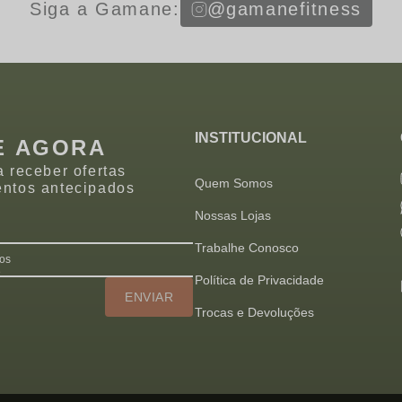
Siga a Gamane:
@gamanefitness
INSTITUCIONAL
E AGORA
a receber ofertas
Quem Somos
entos antecipados
Nossas Lojas
Trabalhe Conosco
 os
e
Política de Privacidade
ENVIAR
Trocas e Devoluções