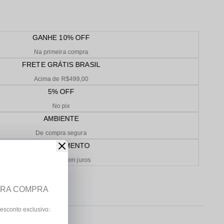
GANHE 10% OFF
Na primeira compra
FRETE GRÁTIS BRASIL
Acima de R$499,00
5% OFF
No pix
AMBIENTE
De compra segura
PARCELAMENTO
Em até 10x sem juros
IRA COMPRA
esconto exclusivo: