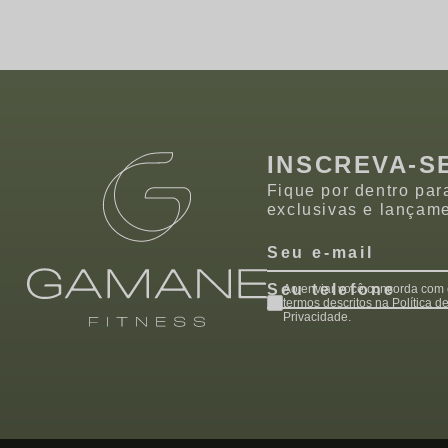
INSCREVA-S
Fique por dentro par
exclusivas e lançam
Seu e-mail
Seu telefone
Ao enviar você concorda com
termos descritos na Política d
Privacidade.