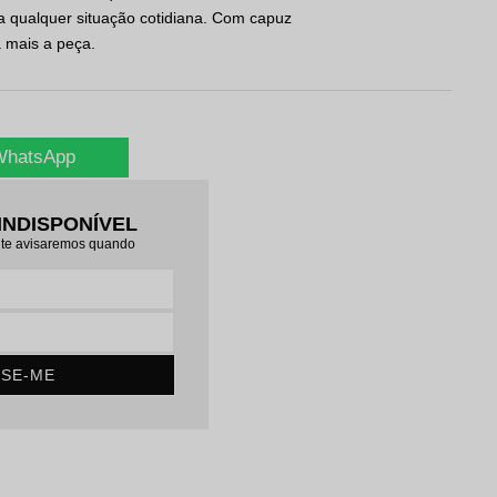
ra qualquer situação cotidiana. Com capuz
 mais a peça.
 WhatsApp
INDISPONÍVEL
 te avisaremos quando
ISE-ME