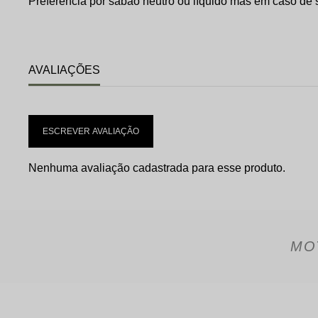
Preferência por sabão neutro ou líquido mas em caso de
AVALIAÇÕES
ESCREVER AVALIAÇÃO
Nenhuma avaliação cadastrada para esse produto.
MO