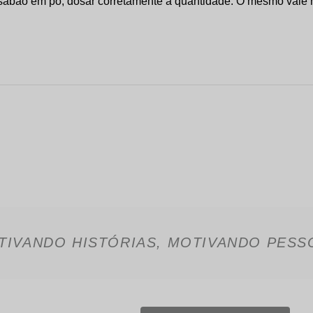
 sabão em pó, dosar corretamente a quantidade. O mesmo vale 
TIVANDO HISTÓRIAS, MOTIVANDO PESS