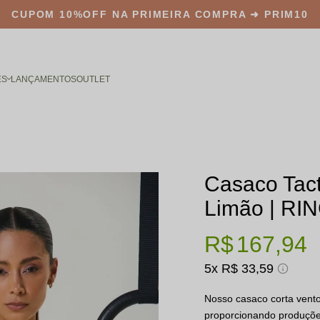
CUPOM 10%OFF NA PRIMEIRA COMPRA ➜
PRIM10
ES
LANÇAMENTOS
OUTLET
Casaco Tact
Limão | RI
R$ 167,94
5x
R$ 33,59
Nosso casaco corta vento 
proporcionando produções