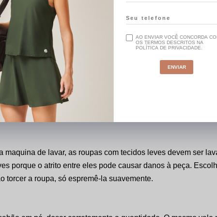
AO ENVIAR VOCÊ CONCORDA C
OS TERMOS DESCRITOS NA
POLÍTICA DE PRIVACIDADE.
ENVIAR
escuras e se possível colorida. Nunca misturar os grupos duran
as instruções para não ter a peça danificada.
la maquina de lavar, as roupas com tecidos leves devem ser 
leves porque o atrito entre eles pode causar danos à peça. Esco
o torcer a roupa, só espremê-la suavemente.