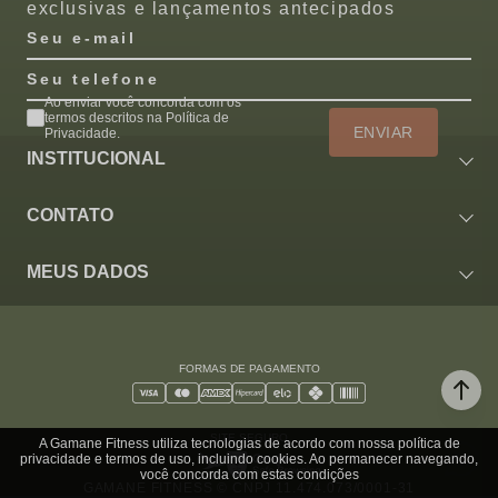
exclusivas e lançamentos antecipados
Seu e-mail
Seu telefone
Ao enviar você concorda com os
termos descritos na Política de
ENVIAR
Privacidade.
INSTITUCIONAL
CONTATO
MEUS DADOS
FORMAS DE PAGAMENTO
SITE SEGURO
A Gamane Fitness utiliza tecnologias de acordo com nossa política de
privacidade e termos de uso, incluindo cookies. Ao permanecer navegando,
você concorda com estas condições
GAMANE FITNESS © CNPJ 11.474.073/0001-31