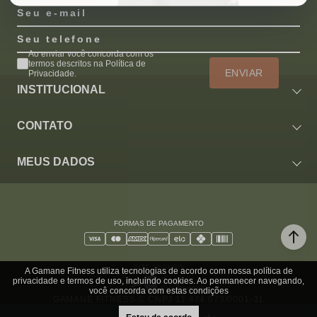
Seu e-mail
Seu telefone
Ao enviar você concorda com os
termos descritos na Política de
ENVIAR
Privacidade.
INSTITUCIONAL
CONTATO
MEUS DADOS
FORMAS DE PAGAMENTO
SITE SEGURO
A Gamane Fitness utiliza tecnologias de acordo com nossa política de
privacidade e termos de uso, incluindo cookies. Ao permanecer navegando,
você concorda com estas condições
GAMANE FITNESS © CNPJ 11.474.073/0001-31