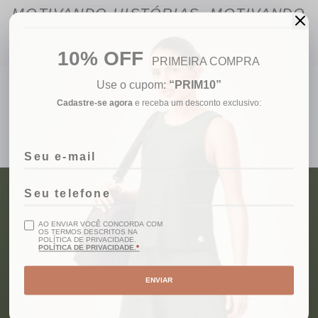
MOTIVANDO HISTÓRIAS, MOTIVANDO
PESSOAS
10% OFF
PRIMEIRA COMPRA
Use o cupom:
“PRIM10”
Siga a Gamane:
Cadastre-se agora
e receba um desconto exclusivo:
@gamanefitness
AO ENVIAR VOCÊ CONCORDA COM
OS TERMOS DESCRITOS NA
POLÍTICA DE PRIVACIDADE.
POLÍTICA DE PRIVACIDADE.
INSCREVA-SE AGORA
ENVIAR
Fique por dentro para receber ofertas
exclusivas e lançamentos antecipados