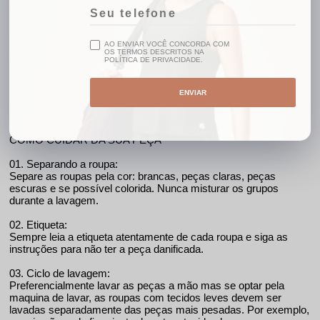
Em até 10x sem juros
AO ENVIAR VOCÊ CONCORDA COM
OS TERMOS DESCRITOS NA
POLÍTICA DE PRIVACIDADE.
Detalhes
ENVIAR
Cor: Coral;
85% Poliamida 15% Elastano
COMO CUIDAR DA SUA PEÇA
01. Separando a roupa:
Separe as roupas pela cor: brancas, peças claras, peças
escuras e se possível colorida. Nunca misturar os grupos
durante a lavagem.
02. Etiqueta:
Sempre leia a etiqueta atentamente de cada roupa e siga as
instruções para não ter a peça danificada.
03. Ciclo de lavagem:
Preferencialmente lavar as peças a mão mas se optar pela
maquina de lavar, as roupas com tecidos leves devem ser
lavadas separadamente das peças mais pesadas. Por exemplo,