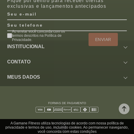
Fique por dentro para receber ofertas
exclusivas e lançamentos antecipados
Seu e-mail
Seu telefone
Ao enviar você concorda com os
termos descritos na Política de
ENVIAR
Privacidade.
INSTITUCIONAL
CONTATO
MEUS DADOS
FORMAS DE PAGAMENTO
SITE SEGURO
A Gamane Fitness utiliza tecnologias de acordo com nossa política de
privacidade e termos de uso, incluindo cookies. Ao permanecer navegando,
você concorda com estas condições